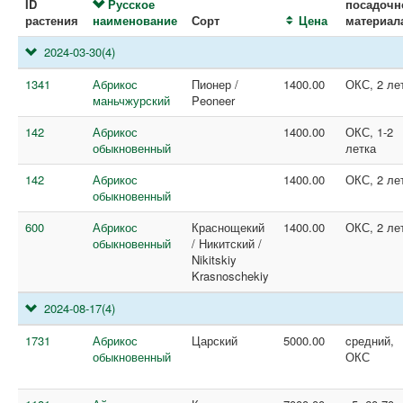
ID
Русское
посадочн
растения
наименование
Сорт
Цена
материал
2024-03-30
(4)
1341
Абрикос
Пионер /
1400.00
ОКС, 2 ле
маньчжурский
Peoneer
142
Абрикос
1400.00
ОКС, 1-2
обыкновенный
летка
142
Абрикос
1400.00
ОКС, 2 ле
обыкновенный
600
Абрикос
Краснощекий
1400.00
ОКС, 2 ле
обыкновенный
/ Никитский /
Nikitskiy
Krasnoschekiy
2024-08-17
(4)
1731
Абрикос
Царский
5000.00
cредний,
обыкновенный
ОКС