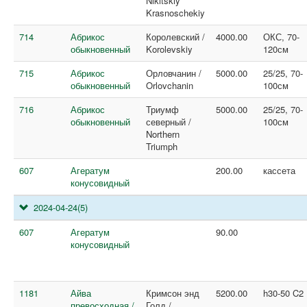
Nikitskiy
Krasnoschekiy
714
Абрикос
Королевский /
4000.00
ОКС, 70-
обыкновенный
Korolevskiy
120см
715
Абрикос
Орловчанин /
5000.00
25/25, 70-
обыкновенный
Orlovchanin
100см
716
Абрикос
Триумф
5000.00
25/25, 70-
обыкновенный
северный /
100см
Northern
Triumph
607
Агератум
200.00
кассета
конусовидный
2024-04-24
(5)
607
Агератум
90.00
конусовидный
1181
Айва
Кримсон энд
5200.00
h30-50 C2
превосходная /
Голд /