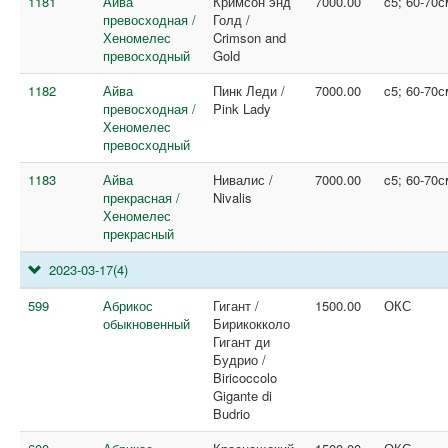
1181
Айва
Кримсон энд
7000.00
c5; 60-70с
превосходная /
Голд /
Хеномелес
Crimson and
превосходный
Gold
1182
Айва
Пинк Леди /
7000.00
c5; 60-70с
превосходная /
Pink Lady
Хеномелес
превосходный
1183
Айва
Нивалис /
7000.00
c5; 60-70с
прекрасная /
Nivalis
Хеномелес
прекрасный
2023-03-17
(4)
599
Абрикос
Гигант /
1500.00
ОКС
обыкновенный
Бирикокколо
Гигант ди
Будрио /
Biricoccolo
Gigante di
Budrio