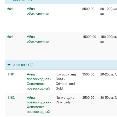
604
Айва
8500.00
80-100(см)
обыкновенная
шт
604
Айва
15000.00
150-200(см
обыкновенная
шт
2025-09-11
(3)
1181
Айва
Кримсон энд
3500.00
20-25см, 
превосходная /
Голд /
Хеномелес
Crimson and
превосходный
Gold
1182
Айва
Пинк Леди /
3500.00
30-50см, 
превосходная /
Pink Lady
Хеномелес
превосходный