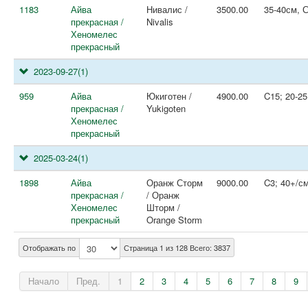
1183
Айва
Нивалис /
3500.00
35-40см, 
прекрасная /
Nivalis
Хеномелес
прекрасный
2023-09-27
(1)
959
Айва
Юкиготен /
4900.00
C15; 20-25
прекрасная /
Yukigoten
Хеномелес
прекрасный
2025-03-24
(1)
1898
Айва
Оранж Сторм
9000.00
C3; 40+/с
прекрасная /
/ Оранж
Хеномелес
Шторм /
прекрасный
Orange Storm
Отображать по
Страница 1 из 128 Всего: 3837
Начало
Пред.
1
2
3
4
5
6
7
8
9