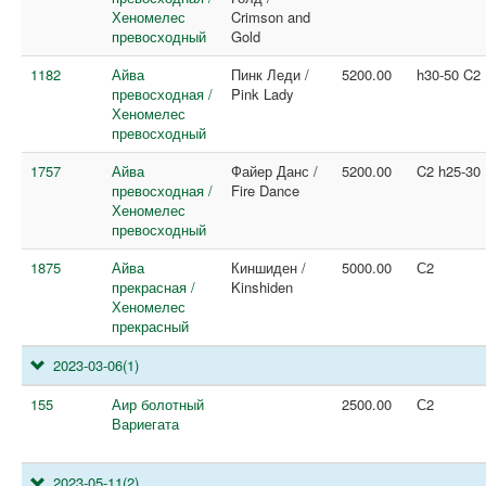
Хеномелес
Crimson and
превосходный
Gold
1182
Айва
Пинк Леди /
5200.00
h30-50 C2
превосходная /
Pink Lady
Хеномелес
превосходный
1757
Айва
Файер Данс /
5200.00
C2 h25-30
превосходная /
Fire Dance
Хеномелес
превосходный
1875
Айва
Киншиден /
5000.00
С2
прекрасная /
Kinshiden
Хеномелес
прекрасный
2023-03-06
(1)
155
Аир болотный
2500.00
С2
Вариегата
2023-05-11
(2)