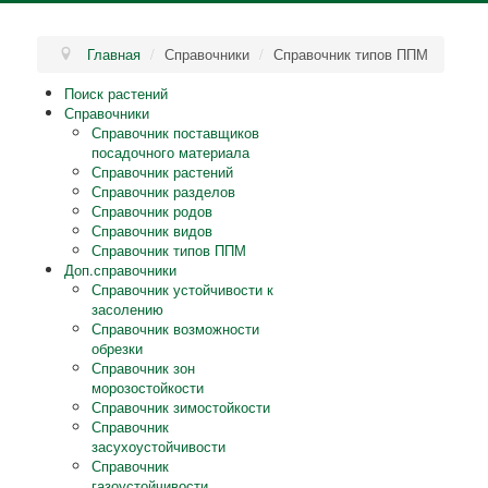
Главная
/
Справочники
/
Справочник типов ППМ
Поиск растений
Справочники
Справочник поставщиков
посадочного материала
Справочник растений
Справочник разделов
Справочник родов
Справочник видов
Справочник типов ППМ
Доп.справочники
Справочник устойчивости к
засолению
Справочник возможности
обрезки
Справочник зон
морозостойкости
Справочник зимостойкости
Справочник
засухоустойчивости
Справочник
газоустойчивости