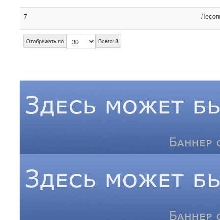
7
Лесоп
Отображать по
Всего: 8