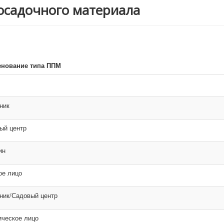
осадочного материала
нование типа ППМ
ник
ый центр
ин
ое лицо
ник/Садовый центр
ческое лицо