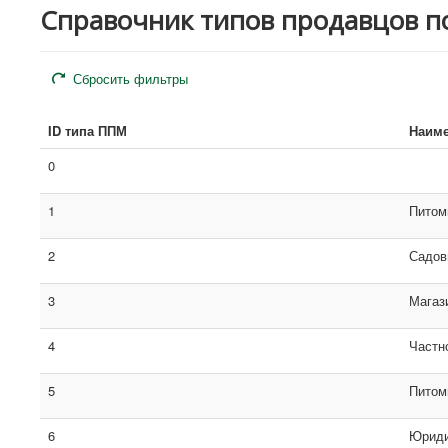
Справочник типов продавцов п
Сбросить фильтры
ID типа ППМ
Наиме
0
1
Питом
2
Садов
3
Магаз
4
Частн
5
Питом
6
Юриди