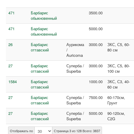
471
Барбарис
3500.00
обыкновенный
471
Барбарис
5000.00
обыкновенный
26
Барбарис
Аурикома
3000.00
ЗКС, С5, 60-
оттавский
/
80 см
Auricoma
27
Барбарис
Суперба /
3000.00
ЗКС, С5, 80-
оттавский
Superba
100 см
1584
Барбарис
1000.00
ЗКС, С3, 40-
оттавский
60 см
27
Барбарис
Суперба /
7500.00
60-170см,
оттавский
Superba
Грунт
27
Барбарис
Суперба /
5000.00
90-120см,
оттавский
Superba
С2G
Отображать по
Страница 3 из 128 Всего: 3837