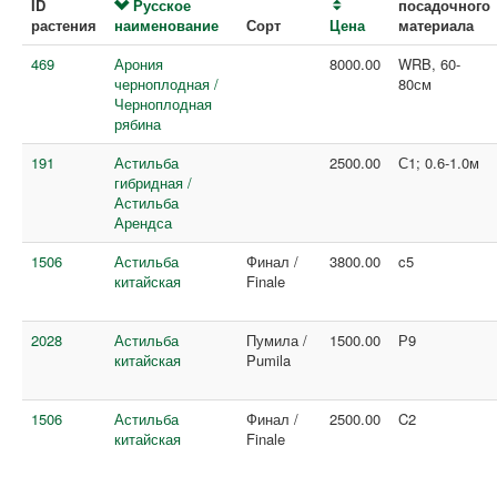
ID
Русское
посадочного
растения
наименование
Сорт
Цена
материала
469
Арония
8000.00
WRB, 60-
черноплодная /
80см
Черноплодная
рябина
191
Астильба
2500.00
С1; 0.6-1.0м
гибридная /
Астильба
Арендса
1506
Астильба
Финал /
3800.00
c5
китайская
Finale
2028
Астильба
Пумила /
1500.00
Р9
китайская
Pumila
1506
Астильба
Финал /
2500.00
C2
китайская
Finale