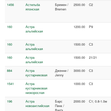
1456
Астильба
Бремен /
2500.00
C2
японская
Bremen
160
Астра
1200.00
Р9
альпийская
160
Астра
1500.00
С3
альпийская
160
Астра
1500.00
21/21
альпийская
884
Астра
Дженни /
3000.00
С3
кустарниковая
Jenny
1541
Астра
1000.00
С3
кустарниковая
низкорослая
196
Астра
Барс
2000.00
С1; 0.8-1.0м
новоанглийская
Пинк /
Barr's