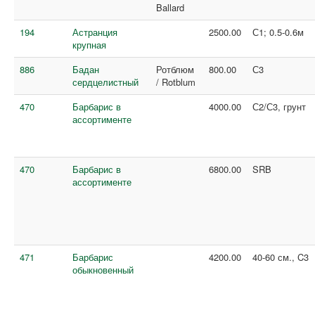
Ballard
194
Астранция
2500.00
С1; 0.5-0.6м
крупная
886
Бадан
Ротблюм
800.00
С3
сердцелистный
/ Rotblum
470
Барбарис в
4000.00
С2/С3, грунт
ассортименте
470
Барбарис в
6800.00
SRB
ассортименте
471
Барбарис
4200.00
40-60 см., C3
обыкновенный