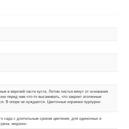
ые в верхней части куста. Летом листья вянут от основания
азно перед ним что-то высаживать, что закроет оголенные
тся. В опоре не нуждается. Цветочные корзинки пурпурно-
го сада с длительным сроком цветения, для одиночных и
среза, медонос.