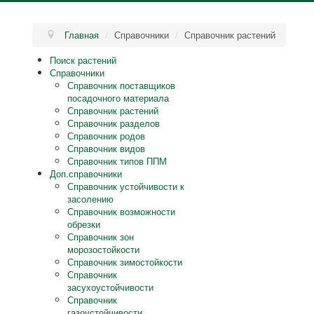
Главная
/
Справочники
/
Справочник растений
Поиск растений
Справочники
Справочник поставщиков
посадочного материала
Справочник растений
Справочник разделов
Справочник родов
Справочник видов
Справочник типов ППМ
Доп.справочники
Справочник устойчивости к
засолению
Справочник возможности
обрезки
Справочник зон
морозостойкости
Справочник зимостойкости
Справочник
засухоустойчивости
Справочник
газоустойчивости