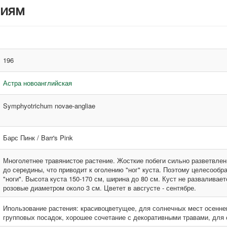
ниям
196
Астра новоанглийская
Symphyotrichum novae-angliae
Барс Пинк / Barr's Pink
Многолетнее травянистое растение. Жосткие побеги сильно разветвленн
до середины, что приводит к оголению "ног" куста. Поэтому целесообр
"ноги". Высота куста 150-170 см, ширина до 80 см. Куст не разваливае
розовые диаметром около 3 см. Цветет в авсгусте - сентябре.
Ипользование растения: красивоцветущее, для солнечных мест осенне
групповых посадок, хорошее сочетание с декоративными травами, для 