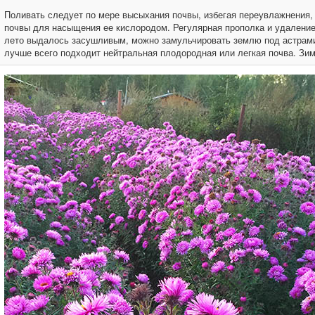
Поливать следует по мере высыхания почвы, избегая переувлажнения, 
почвы для насыщения ее кислородом. Регулярная прополка и удаление
лето выдалось засушливым, можно замульчировать землю под астрами 
лучше всего подходит нейтральная плодородная или легкая почва. Зиму