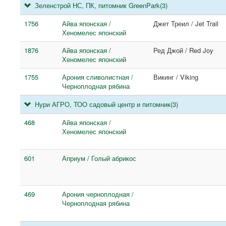
Зеленстрой НС, ПК, питомник GreenPark
(3)
1756
Айва японская /
Джет Треил / Jet Trail
Хеномелес японский
1876
Айва японская /
Ред Джой / Red Joy
Хеномелес японский
1755
Арония сливолистная /
Викинг / Viking
Черноплодная рябина
Нури АГРО, ТОО садовый центр и питомник
(3)
468
Айва японская /
Хеномелес японский
601
Априум / Голый абрикос
469
Арония черноплодная /
Черноплодная рябина