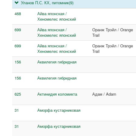
Уланов П.С. КХ, питомник
(9)
468
Айва японская /
Хеномелес японский
699
Айва японская /
Оранж Трэйл / Orange
Хеномелес японский
Trail
699
Айва японская /
Оранж Трэйл / Orange
Хеномелес японский
Trail
156
Аквилегия гибридная
156
Аквилегия гибридная
625
Актинидия коломикта
Адам / Adam
31
Аморфа кустарниковая
31
Аморфа кустарниковая