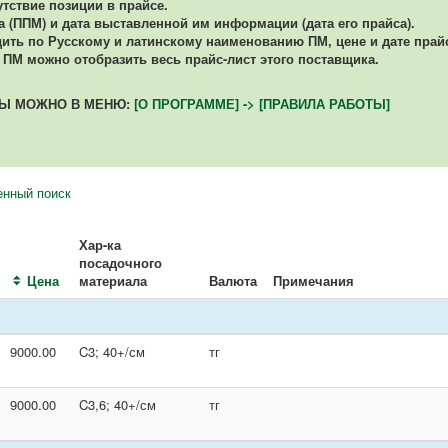
утствие позиции в прайсе.
(ППМ) и дата выставленной им информации (дата его прайса).
ть по Русскому и латинскому наименованию ПМ, цене и дате прайс-
ПМ можно отобразить весь прайс-лист этого поставщика.
ТЫ МОЖНО В МЕНЮ:
[О ПРОГРАММЕ] -> [ПРАВИЛА РАБОТЫ]
нный поиск
Хар-ка
посадочного
Цена
материала
Валюта
Примечания
9000.00
C3; 40+/см
тг
9000.00
C3,6; 40+/см
тг