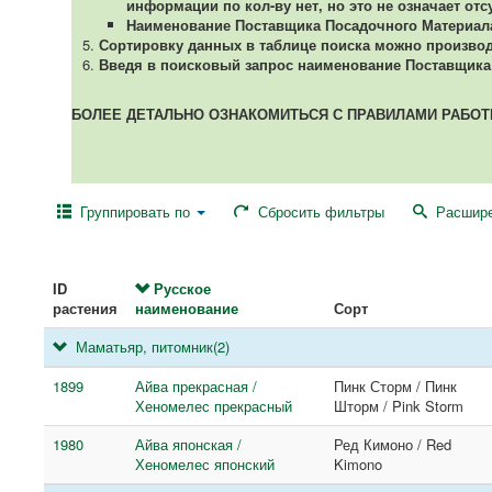
информации по кол-ву нет, но это не означает отс
Наименование Поставщика Посадочного Материала 
Сортировку данных в таблице поиска можно производи
Введя в поисковый запрос наименование Поставщика 
БОЛЕЕ ДЕТАЛЬНО ОЗНАКОМИТЬСЯ С ПРАВИЛАМИ РАБО
Группировать по
Сбросить фильтры
Расшире
ID
Русское
растения
наименование
Сорт
Маматьяр, питомник
(2)
1899
Айва прекрасная /
Пинк Сторм / Пинк
Хеномелес прекрасный
Шторм / Pink Storm
1980
Айва японская /
Ред Кимоно / Red
Хеномелес японский
Kimono