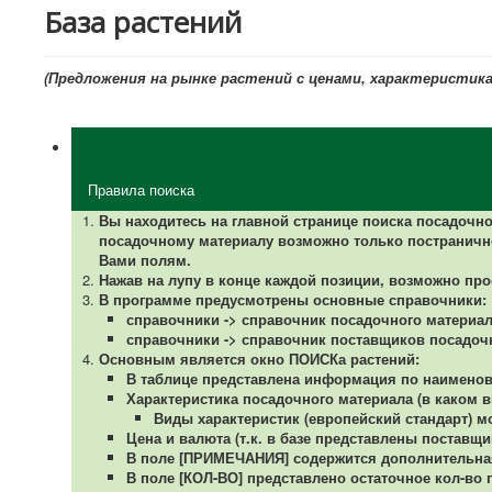
База растений
(Предложения на рынке растений с ценами, характеристика
Правила поиска
Вы находитесь на главной странице поиска посадочн
посадочному материалу возможно только постраничн
Вами полям.
Нажав на лупу в конце каждой позиции, возможно пр
В программе предусмотрены основные справочники:
справочники -> справочник посадочного материал
справочники -> справочник поставщиков посадоч
Основным является окно ПОИСКа растений:
В таблице представлена информация по наименова
Характеристика посадочного материала (в каком ви
Виды характеристик (европейский стандарт) 
Цена и валюта (т.к. в базе представлены поставщи
В поле [ПРИМЕЧАНИЯ] содержится дополнительная 
В поле [КОЛ-ВО] представлено остаточное кол-во п