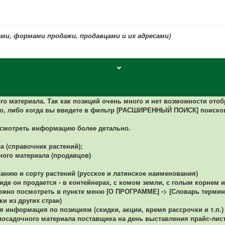
ми, формами продажи, продавцами и их адресами)
ого материала.
Так как позиций очень много и нет возможности отоб
о, либо когда вы введете в фильтр [РАСШИРЕННЫЙ ПОИСК] поиско
осмотреть информацию более детально.
а (справочник растений);
ного материала (продавцов)
нию и сорту растений (русское и латинское наименования)
де он продается - в контейнерах, с комом земли, с голым корнем и 
можно посмотреть в пункте меню [О ПРОГРАММЕ] -> [Словарь термин
ки из других стран)
информация по позициям (скидки, акции, время рассрочки и т.п.)
осадочного материала поставщика на день выставления прайс-листа.