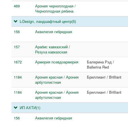
469
Арония черноплодная /
Черноплодная рябина
L-Design, ландшафтный центр
(5)
156
Аквилегия гибридная
157
Арабис кавказский /
Резуха кавказская
1672
Армерия псевдоармерия
Балерина Рэд /
Ballerina Red
1184
Арония красная / Арония
Бриллиант / Brilliant
арбутолистная
1184
Арония красная / Арония
Бриллиант / Brilliant
арбутолистная
ИП АХТИ
(1)
156
Аквилегия гибридная