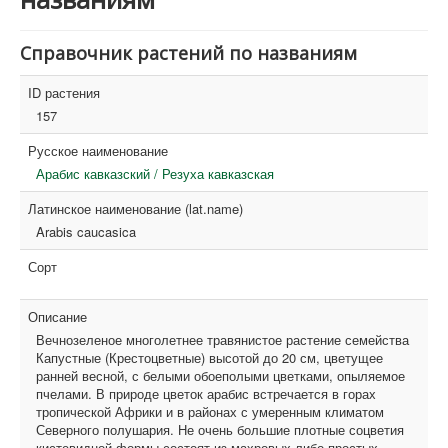
Справочник растений по названиям
ID растения
157
Русское наименование
Арабис кавказский / Резуха кавказская
Латинское наименование (lat.name)
Arabis caucasica
Сорт
Описание
Вечнозеленое многолетнее травянистое растение семейства
Капустные (Крестоцветные) высотой до 20 см, цветущее
ранней весной, с белыми обоеполыми цветками, опыляемое
пчелами. В природе цветок арабис встречается в горах
тропической Африки и в районах с умеренным климатом
Северного полушария. Не очень большие плотные соцветия
кистевидной формы состоят из махровых либо простых