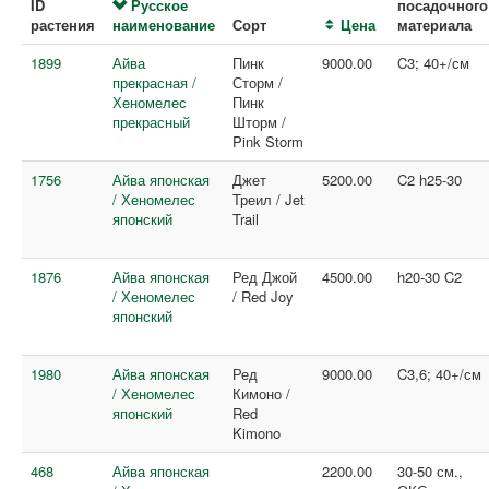
ID
Русское
посадочного
растения
наименование
Сорт
Цена
материала
1899
Айва
Пинк
9000.00
C3; 40+/см
прекрасная /
Сторм /
Хеномелес
Пинк
прекрасный
Шторм /
Pink Storm
1756
Айва японская
Джет
5200.00
C2 h25-30
/ Хеномелес
Треил / Jet
японский
Trail
1876
Айва японская
Ред Джой
4500.00
h20-30 C2
/ Хеномелес
/ Red Joy
японский
1980
Айва японская
Ред
9000.00
C3,6; 40+/см
/ Хеномелес
Кимоно /
японский
Red
Kimono
468
Айва японская
2200.00
30-50 см.,