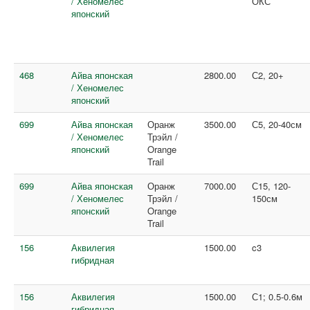
/ Хеномелес
ОКС
японский
468
Айва японская
2800.00
С2, 20+
/ Хеномелес
японский
699
Айва японская
Оранж
3500.00
С5, 20-40см
/ Хеномелес
Трэйл /
японский
Orange
Trail
699
Айва японская
Оранж
7000.00
С15, 120-
/ Хеномелес
Трэйл /
150см
японский
Orange
Trail
156
Аквилегия
1500.00
c3
гибридная
156
Аквилегия
1500.00
С1; 0.5-0.6м
гибридная