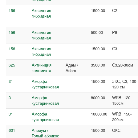
156
Аквилегия
1500.00
С2
гибридная
156
Аквилегия
500.00
P9
гибридная
156
Аквилегия
1500.00
С3
гибридная
625
Актинидия
Адам /
3500.00
С3,20-30см
коломикта
Adam
31
Аморфа
1500.00
ЗКС, С3, 100-
кустарниковая
120 см
31
Аморфа
8000.00
WRB, 120-
кустарниковая
150см
31
Аморфа
10000.00
WRB, 150-
кустарниковая
200см
601
Априум /
1500.00
ОКС
Голый абрикос