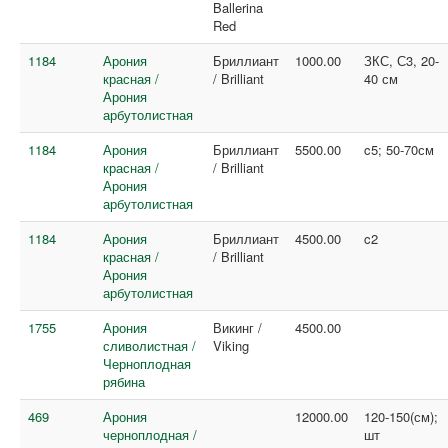
Ballerina
Red
1184
Арония
Бриллиант
1000.00
ЗКС, С3, 20-
красная /
/ Brilliant
40 см
Арония
арбутолистная
1184
Арония
Бриллиант
5500.00
c5; 50-70см
красная /
/ Brilliant
Арония
арбутолистная
1184
Арония
Бриллиант
4500.00
c2
красная /
/ Brilliant
Арония
арбутолистная
1755
Арония
Викинг /
4500.00
сливолистная /
Viking
Черноплодная
рябина
469
Арония
12000.00
120-150(см);
черноплодная /
шт