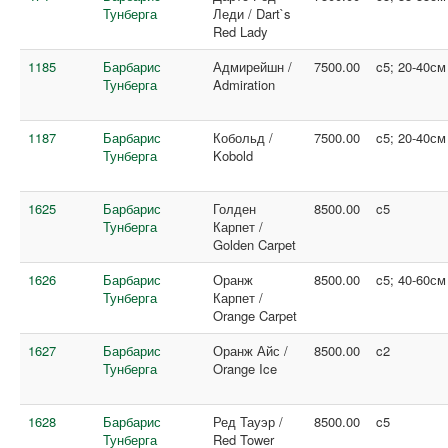
Тунберга
Леди / Dart`s
Red Lady
1185
Барбарис
Адмирейшн /
7500.00
c5; 20-40см
Тунберга
Admiration
1187
Барбарис
Кобольд /
7500.00
c5; 20-40см
Тунберга
Kobold
1625
Барбарис
Голден
8500.00
c5
Тунберга
Карпет /
Golden Carpet
1626
Барбарис
Оранж
8500.00
c5; 40-60см
Тунберга
Карпет /
Orange Carpet
1627
Барбарис
Оранж Айс /
8500.00
c2
Тунберга
Orange Ice
1628
Барбарис
Ред Тауэр /
8500.00
c5
Тунберга
Red Tower