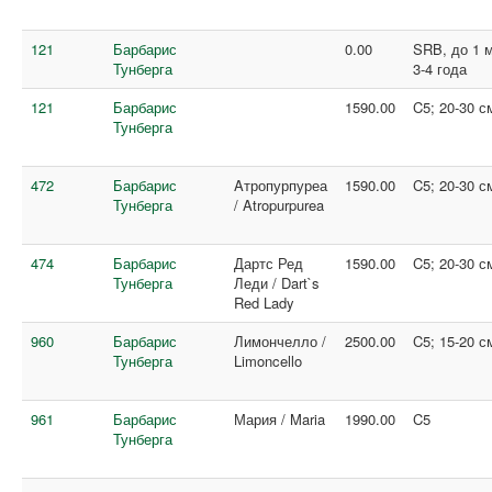
121
Барбарис
0.00
SRB, до 1 м
Тунберга
3-4 года
121
Барбарис
1590.00
C5; 20-30 с
Тунберга
472
Барбарис
Aтропурпуреа
1590.00
C5; 20-30 с
Тунберга
/ Atropurpurea
474
Барбарис
Дартс Ред
1590.00
C5; 20-30 с
Тунберга
Леди / Dart`s
Red Lady
960
Барбарис
Лимончелло /
2500.00
C5; 15-20 с
Тунберга
Limoncello
961
Барбарис
Мария / Maria
1990.00
C5
Тунберга