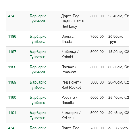
474
Барбарис
Дартс Ред
5000.00
25-40см, С
Тунберга
Леди / Dart`s
Red Lady
1186
Барбарис
Эректа /
7500.00
20-90см,
Тунберга
Erecta
Грунт
1187
Барбарис
Кобольд /
5000.00
15-20см, С
Тунберга
Kobold
1188
Барбарис
Паувау /
5000.00
30-50см, C2
Тунберга
Powwow
1189
Барбарис
Ред Рокет /
5000.00
20-40см, С
Тунберга
Red Rocket
1190
Барбарис
Розетта /
5000.00
25-40см, С
Тунберга
Rosetta
1191
Барбарис
Келлерис /
5000.00
30-45см, С
Тунберга
Kelleriis
474
Барбарис
Дартс Ред
7500.00
c5; 35-55см