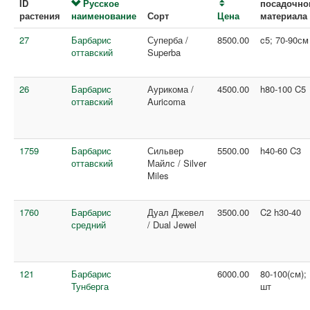
ID
Русское
посадочно
растения
наименование
Сорт
Цена
материала
27
Барбарис
Суперба /
8500.00
c5; 70-90см
оттавский
Superba
26
Барбарис
Аурикома /
4500.00
h80-100 C5
оттавский
Auricoma
1759
Барбарис
Сильвер
5500.00
h40-60 C3
оттавский
Майлс / Silver
Miles
1760
Барбарис
Дуал Джевел
3500.00
C2 h30-40
средний
/ Dual Jewel
121
Барбарис
6000.00
80-100(см);
Тунберга
шт