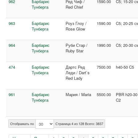
962
Барбарис
Ред Чиф /
1590.00
C5; 15-20 с
Тунберга
Red Chief
963
Барбарис
Роуз Глоу /
1590.00
C5; 20-25 с
Тунберга
Rose Glow
964
Барбарис
Руби Стар /
1990.00
C5; 20-30 с
Тунберга
Ruby Star
474
Барбарис
Дартс Ред
7500.00
h40-50 C5
Тунберга
Леди / Dart`s
Red Lady
961
Барбарис
Мария / Maria
5500.00
PBR h20-30
Тунберга
C2
Отображать по
Страница 4 из 128 Всего: 3837