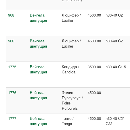
968
Вейгела
Люцифер /
4500.00
h30-40 C2
цветущая
Lucifer
968
Вейгела
Люцифер /
4500.00
h30-40 C2
цветущая
Lucifer
1775
Вейгела
Кандида /
3500.00
h30-40 C1.5
цветущая
Candida
1776
Вейгела
Фолис
4500.00
цветущая
Пурпуреус /
Foliis
Purpureis
1777
Вейгела
Танго /
4500.00
h30-40 C2/
цветущая
Tango
С33