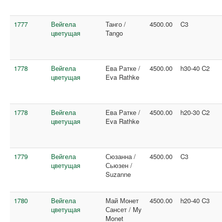
1777
Вейгела
Танго /
4500.00
C3
цветущая
Tango
1778
Вейгела
Ева Ратке /
4500.00
h30-40 C2
цветущая
Eva Rathke
1778
Вейгела
Ева Ратке /
4500.00
h20-30 C2
цветущая
Eva Rathke
1779
Вейгела
Сюзанна /
4500.00
C3
цветущая
Сьюзен /
Suzanne
1780
Вейгела
Май Монет
4500.00
h20-40 C3
цветущая
Сансет / My
Monet