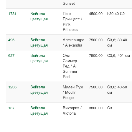
Sunset
1781
Вейгела
Пинк
4500.00
h30-40 C2
цветущая
Принцесс /
Pink
Princess
496
Вейгела
Александра
7500.00
C3,6; 30-40
цветущая
/ Alexandra
см
627
Вейгела
Олл
7500.00
C3,6; 40/+см
цветущая
Саммер
Ред / All
Summer
Red
1236
Вейгела
Мулен Руж
7500.00
C3,6; 40-50
цветущая
/ Moulin
см
Rouge
137
Вейгела
Виктория /
3800.00
C3
цветущая
Victoria