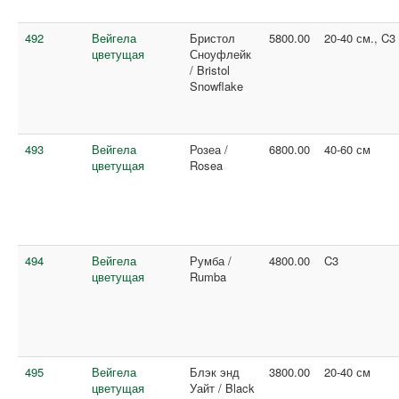
492
Вейгела
Бристол
5800.00
20-40 см., C3
цветущая
Сноуфлейк
/ Bristol
Snowflake
493
Вейгела
Розеа /
6800.00
40-60 см
цветущая
Rosea
494
Вейгела
Румба /
4800.00
C3
цветущая
Rumba
495
Вейгела
Блэк энд
3800.00
20-40 см
цветущая
Уайт / Black