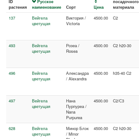
ID
Русское
посадочного
растения
наименование
Сорт
Цена
материала
137
Вейгела
Виктория /
4500.00
C2
цветущая
Victoria
493
Вейгела
Розеа /
4500.00
C2 h20-30
цветущая
Rosea
496
Вейгела
Александра
4500.00
h35-40 C2
цветущая
/ Alexandra
497
Вейгела
Нана
4500.00
C2/С3
цветущая
Пурпуреа /
Nana
Purpurea
628
Вейгела
Минор Блэк
4500.00
C2 h20-30
цветущая
/ Minor