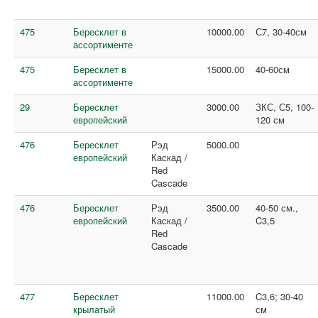
475
Бересклет в
10000.00
С7, 30-40см
ассортименте
475
Бересклет в
15000.00
40-60см
ассортименте
29
Бересклет
3000.00
ЗКС, С5, 100-
европейский
120 см
476
Бересклет
Рэд
5000.00
европейский
Каскад /
Red
Cascade
476
Бересклет
Рэд
3500.00
40-50 см.,
европейский
Каскад /
C3,5
Red
Cascade
477
Бересклет
11000.00
C3,6; 30-40
крылатый
см