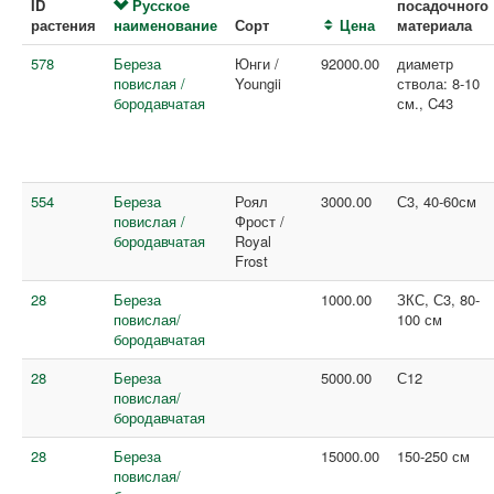
ID
Русское
посадочного
растения
наименование
Сорт
Цена
материала
578
Береза
Юнги /
92000.00
диаметр
повислая /
Youngii
ствола: 8-10
бородавчатая
см., C43
554
Береза
Роял
3000.00
С3, 40-60см
повислая /
Фрост /
бородавчатая
Royal
Frost
28
Береза
1000.00
ЗКС, С3, 80-
повислая/
100 см
бородавчатая
28
Береза
5000.00
С12
повислая/
бородавчатая
28
Береза
15000.00
150-250 см
повислая/