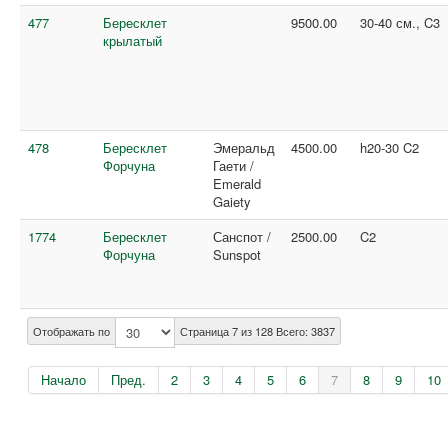
477
Бересклет
9500.00
30-40 см., C3
крылатый
478
Бересклет
Эмеральд
4500.00
h20-30 C2
Форчуна
Гаети /
Emerald
Gaiety
1774
Бересклет
Санспот /
2500.00
C2
Форчуна
Sunspot
Отображать по
Страница 7 из 128 Всего: 3837
Начало
Пред.
2
3
4
5
6
7
8
9
10