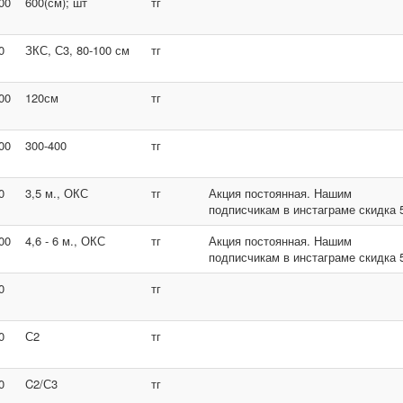
00
600(см); шт
тг
0
ЗКС, С3, 80-100 см
тг
00
120см
тг
00
300-400
тг
0
3,5 м., ОКС
тг
Акция постоянная. Нашим
подписчикам в инстаграме скидка 
00
4,6 - 6 м., ОКС
тг
Акция постоянная. Нашим
подписчикам в инстаграме скидка 
0
тг
0
С2
тг
0
C2/С3
тг