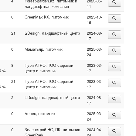
4
Forest-garden.kz, питомник и
2023-05-
ландшафтная компания
11
0
GreenMax КХ, питомник
2025-10-
16
21
L-Design, ландшафтный центр
2024-08-
17
0
Маматьяр, питомник
2025-03-
24
8
Нури АГРО, ТОО садовый
2023-03-
5 %
центр и питомник
17
21
Нури АГРО, ТОО садовый
2023-03-
5 %
центр и питомник
17
2
L-Design, ландшафтный центр
2024-08-
17
0
Болек, питомник
2025-03-
24
0
Зеленстрой НС, ПК, питомник
2024-04-
GreenPark
24