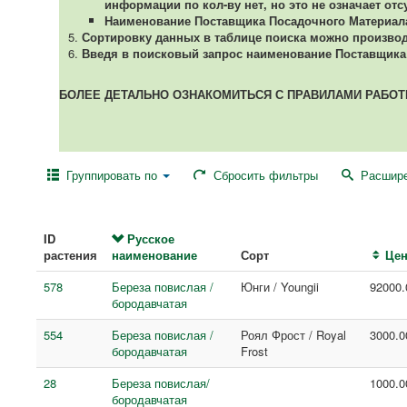
информации по кол-ву нет, но это не означает отс
Наименование Поставщика Посадочного Материала 
Сортировку данных в таблице поиска можно производи
Введя в поисковый запрос наименование Поставщика 
БОЛЕЕ ДЕТАЛЬНО ОЗНАКОМИТЬСЯ С ПРАВИЛАМИ РАБО
Группировать по
Сбросить фильтры
Расшире
ID
Русское
растения
наименование
Сорт
Це
578
Береза повислая /
Юнги / Youngii
92000.
бородавчатая
554
Береза повислая /
Роял Фрост / Royal
3000.0
бородавчатая
Frost
28
Береза повислая/
1000.0
бородавчатая