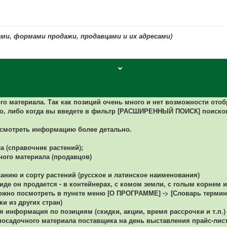
ми, формами продажи, продавцами и их адресами)
ого материала.
Так как позиций очень много и нет возможности отоб
о, либо когда вы введете в фильтр [РАСШИРЕННЫЙ ПОИСК] поиско
осмотреть информацию более детально.
а (справочник растений);
ного материала (продавцов)
нию и сорту растений (русское и латинское наименования)
де он продается - в контейнерах, с комом земли, с голым корнем и 
можно посмотреть в пункте меню [О ПРОГРАММЕ] -> [Словарь термин
ки из других стран)
информация по позициям (скидки, акции, время рассрочки и т.п.)
осадочного материала поставщика на день выставления прайс-листа.