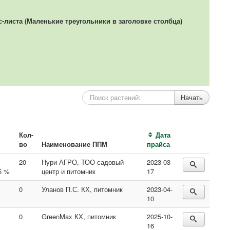
листа (Маленькие треугольники в заголовке столбца)
Кол-
Дата
во
Наименование ППМ
прайса
20
Нури АГРО, ТОО садовый
2023-03-
5 %
центр и питомник
17
0
Уланов П.С. КХ, питомник
2023-04-
10
0
GreenMax КХ, питомник
2025-10-
16