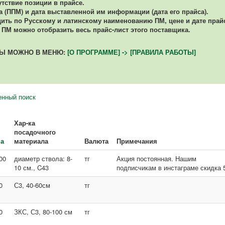
утствие позиции в прайсе.
(ППМ) и дата выставленной им информации (дата его прайса).
ть по Русскому и латинскому наименованию ПМ, цене и дате прайс-
ПМ можно отобразить весь прайс-лист этого поставщика.
ТЫ МОЖНО В МЕНЮ:
[О ПРОГРАММЕ] -> [ПРАВИЛА РАБОТЫ]
нный поиск
Хар-ка
посадочного
на
материала
Валюта
Примечания
00
диаметр ствола: 8-
тг
Акция постоянная. Нашим
10 см., C43
подписчикам в инстаграме скидка 
0
С3, 40-60см
тг
0
ЗКС, С3, 80-100 см
тг