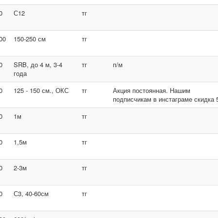
0
С12
тг
00
150-250 см
тг
0
SRB, до 4 м, 3-4
тг
п/м
года
0
125 - 150 см., ОКС
тг
Акция постоянная. Нашим
подписчикам в инстаграме скидка 
0
1м
тг
0
1,5м
тг
0
2-3м
тг
0
С3, 40-60см
тг