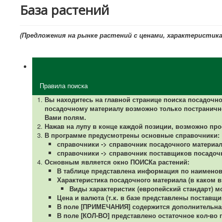
База растений
(Предложения на рынке растений с ценами, характеристика
Правила поиска
Вы находитесь на главной странице поиска посадочн
посадочному материалу возможно только постраничн
Вами полям.
Нажав на лупу в конце каждой позиции, возможно пр
В программе предусмотрены основные справочники:
справочники -> справочник посадочного материал
справочники -> справочник поставщиков посадоч
Основным является окно ПОИСКа растений:
В таблице представлена информация по наименова
Характеристика посадочного материала (в каком ви
Виды характеристик (европейский стандарт) 
Цена и валюта (т.к. в базе представлены поставщи
В поле [ПРИМЕЧАНИЯ] содержится дополнительная 
В поле [КОЛ-ВО] представлено остаточное кол-во п