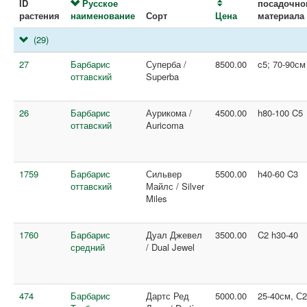
ID
Русское
посадочно
растения
наименование
Сорт
Цена
материала
(29)
27
Барбарис
Суперба /
8500.00
c5; 70-90см
оттавский
Superba
26
Барбарис
Аурикома /
4500.00
h80-100 C5
оттавский
Auricoma
1759
Барбарис
Сильвер
5500.00
h40-60 C3
оттавский
Майлс / Silver
Miles
1760
Барбарис
Дуал Джевел
3500.00
C2 h30-40
средний
/ Dual Jewel
474
Барбарис
Дартс Ред
5000.00
25-40см, С