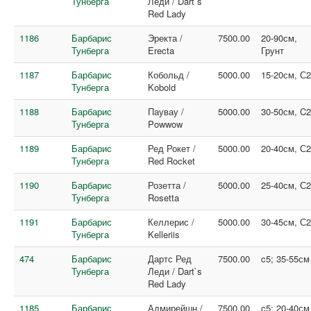
Тунберга
Леди / Dart`s
Red Lady
1186
Барбарис
Эректа /
7500.00
20-90см,
Тунберга
Erecta
Грунт
1187
Барбарис
Кобольд /
5000.00
15-20см, С
Тунберга
Kobold
1188
Барбарис
Паувау /
5000.00
30-50см, C2
Тунберга
Powwow
1189
Барбарис
Ред Рокет /
5000.00
20-40см, С
Тунберга
Red Rocket
1190
Барбарис
Розетта /
5000.00
25-40см, С
Тунберга
Rosetta
1191
Барбарис
Келлерис /
5000.00
30-45см, С
Тунберга
Kelleriis
474
Барбарис
Дартс Ред
7500.00
c5; 35-55см
Тунберга
Леди / Dart`s
Red Lady
1185
Барбарис
Адмирейшн /
7500.00
c5; 20-40см