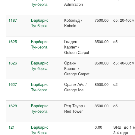
Тунберга
Admiration
1187
Барбарис
Кобольд /
7500.00
c5; 20-40см
Тунберга
Kobold
1625
Барбарис
Голден
8500.00
c5
Тунберга
Карпет /
Golden Carpet
1626
Барбарис
Оранж
8500.00
c5; 40-60см
Тунберга
Карпет /
Orange Carpet
1627
Барбарис
Оранж Айс /
8500.00
c2
Тунберга
Orange Ice
1628
Барбарис
Ред Тауэр /
8500.00
c5
Тунберга
Red Tower
121
Барбарис
0.00
SRB, до 1 м
Тунберга
3-4 года