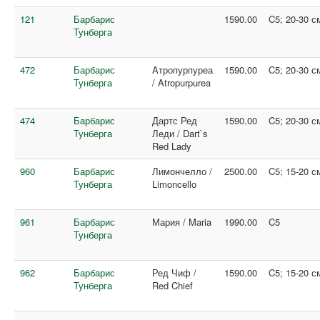
121
Барбарис
1590.00
C5; 20-30 с
Тунберга
472
Барбарис
Aтропурпуреа
1590.00
C5; 20-30 с
Тунберга
/ Atropurpurea
474
Барбарис
Дартс Ред
1590.00
C5; 20-30 с
Тунберга
Леди / Dart`s
Red Lady
960
Барбарис
Лимончелло /
2500.00
C5; 15-20 с
Тунберга
Limoncello
961
Барбарис
Мария / Maria
1990.00
C5
Тунберга
962
Барбарис
Ред Чиф /
1590.00
C5; 15-20 с
Тунберга
Red Chief