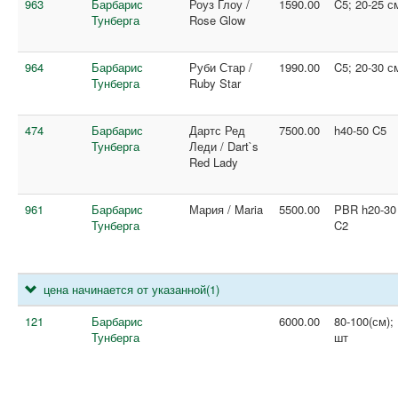
963
Барбарис
Роуз Глоу /
1590.00
C5; 20-25 с
Тунберга
Rose Glow
964
Барбарис
Руби Стар /
1990.00
C5; 20-30 с
Тунберга
Ruby Star
474
Барбарис
Дартс Ред
7500.00
h40-50 C5
Тунберга
Леди / Dart`s
Red Lady
961
Барбарис
Мария / Maria
5500.00
PBR h20-30
Тунберга
C2
цена начинается от указанной
(1)
121
Барбарис
6000.00
80-100(см);
Тунберга
шт