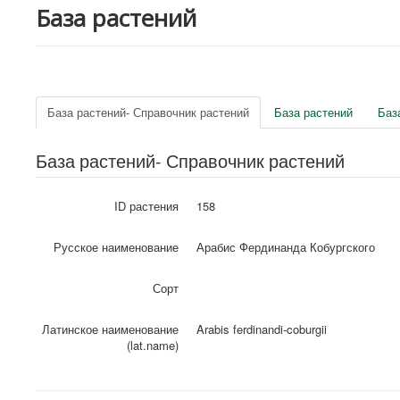
База растений
База растений- Справочник растений
База растений
Баз
База растений- Справочник растений
ID растения
158
Русское наименование
Арабис Фердинанда Кобургского
Сорт
Латинское наименование
Arabis ferdinandi-coburgii
(lat.name)