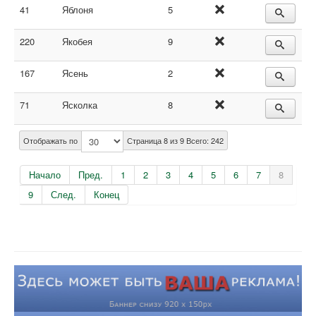
41
Яблоня
5
220
Якобея
9
167
Ясень
2
71
Ясколка
8
Отображать по
Страница 8 из 9 Всего: 242
Начало
Пред.
1
2
3
4
5
6
7
8
9
След.
Конец