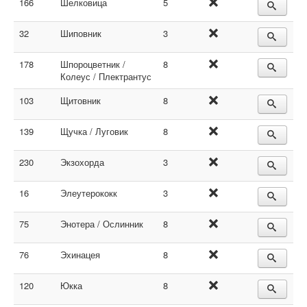
166
Шелковица
5
32
Шиповник
3
178
Шпороцветник /
8
Колеус / Плектрантус
103
Щитовник
8
139
Щучка / Луговик
8
230
Экзохорда
3
16
Элеутерококк
3
75
Энотера / Ослинник
8
76
Эхинацея
8
120
Юкка
8