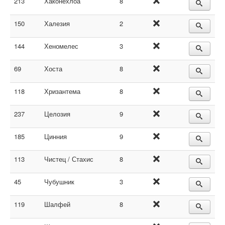
213
Хаконехлоа
8
150
Халезия
2
144
Хеномелес
3
69
Хоста
8
118
Хризантема
8
237
Целозия
9
185
Цинния
9
113
Чистец / Стахис
8
45
Чубушник
3
119
Шалфей
8